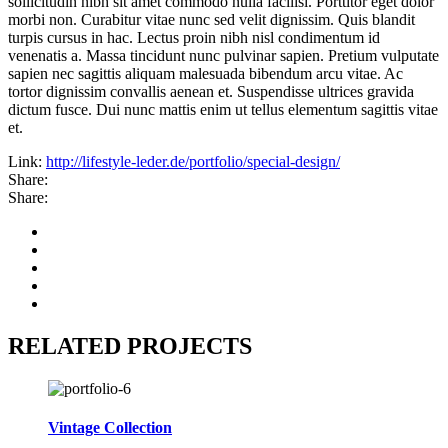
sollicitudin nibh sit amet commodo nulla facilisi. Porttitor eget dolor
morbi non. Curabitur vitae nunc sed velit dignissim. Quis blandit
turpis cursus in hac. Lectus proin nibh nisl condimentum id
venenatis a. Massa tincidunt nunc pulvinar sapien. Pretium vulputate
sapien nec sagittis aliquam malesuada bibendum arcu vitae. Ac
tortor dignissim convallis aenean et. Suspendisse ultrices gravida
dictum fusce. Dui nunc mattis enim ut tellus elementum sagittis vitae
et.
Link:
http://lifestyle-leder.de/portfolio/special-design/
Share:
Share:
RELATED PROJECTS
Vintage Collection