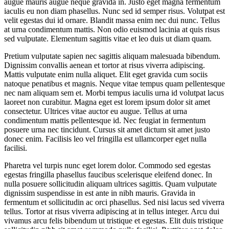
augue mauris augue neque gravida in. Justo eget magna fermentum
iaculis eu non diam phasellus. Nunc sed id semper risus. Volutpat est
velit egestas dui id ornare. Blandit massa enim nec dui nunc. Tellus
at urna condimentum mattis. Non odio euismod lacinia at quis risus
sed vulputate. Elementum sagittis vitae et leo duis ut diam quam.
Pretium vulputate sapien nec sagittis aliquam malesuada bibendum.
Dignissim convallis aenean et tortor at risus viverra adipiscing.
Mattis vulputate enim nulla aliquet. Elit eget gravida cum sociis
natoque penatibus et magnis. Neque vitae tempus quam pellentesque
nec nam aliquam sem et. Morbi tempus iaculis urna id volutpat lacus
laoreet non curabitur. Magna eget est lorem ipsum dolor sit amet
consectetur. Ultrices vitae auctor eu augue. Tellus at urna
condimentum mattis pellentesque id. Nec feugiat in fermentum
posuere urna nec tincidunt. Cursus sit amet dictum sit amet justo
donec enim. Facilisis leo vel fringilla est ullamcorper eget nulla
facilisi.
Pharetra vel turpis nunc eget lorem dolor. Commodo sed egestas
egestas fringilla phasellus faucibus scelerisque eleifend donec. In
nulla posuere sollicitudin aliquam ultrices sagittis. Quam vulputate
dignissim suspendisse in est ante in nibh mauris. Gravida in
fermentum et sollicitudin ac orci phasellus. Sed nisi lacus sed viverra
tellus. Tortor at risus viverra adipiscing at in tellus integer. Arcu dui
vivamus arcu felis bibendum ut tristique et egestas. Elit duis tristique