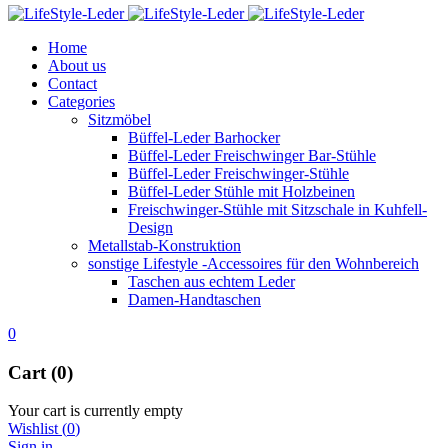
Home
About us
Contact
Categories
Sitzmöbel
Büffel-Leder Barhocker
Büffel-Leder Freischwinger Bar-Stühle
Büffel-Leder Freischwinger-Stühle
Büffel-Leder Stühle mit Holzbeinen
Freischwinger-Stühle mit Sitzschale in Kuhfell-
Design
Metallstab-Konstruktion
sonstige Lifestyle -Accessoires für den Wohnbereich
Taschen aus echtem Leder
Damen-Handtaschen
0
Cart (0)
Your cart is currently empty
Wishlist
(
0
)
Sign in