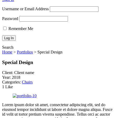
Username or Email Address
Password
Remember Me
Search
Home
>
Portfolios
>
Special Design
Special Design
Client:
Client name
Year:
2018
Categories:
Chairs
1 Like
Lorem ipsum dolor sit amet, consectetur adipiscing elit, sed do
eiusmod tempor incididunt ut labore et dolore magna aliqua. Fusce
id velit ut tortor pretium viverra suspendisse. Tellus orci ac auctor