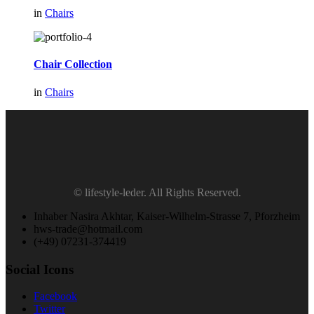
in
Chairs
Chair Collection
in
Chairs
© lifestyle-leder. All Rights Reserved.
Inhaber Nasira Akhtar, Kaiser-Wilhelm-Strasse 7, Pforzheim
hws-trade@hotmail.com
(+49) 07231-374419
Social Icons
Facebook
Twitter