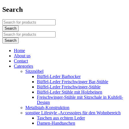
Search
Home
About us
Contact
Categories
Sitzmöbel
Büffel-Leder Barhocker
Büffel-Leder Freischwinger Bar-Stühle
Büffel-Leder Freischwinger-Stühle
Büffel-Leder Stühle mit Holzbeinen
Freischwinger-Stühle mit Sitzschale in Kuhfell-
Design
Metallstab-Konstruktion
sonstige Lifestyle -Accessoires für den Wohnbereich
Taschen aus echtem Leder
Damen-Handtaschen