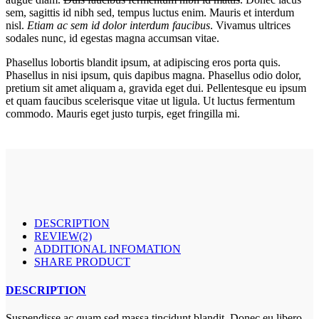
sem, sagittis id nibh sed, tempus luctus enim. Mauris et interdum
nisl.
Etiam ac sem id dolor interdum faucibus
. Vivamus ultrices
sodales nunc, id egestas magna accumsan vitae.
Phasellus lobortis blandit ipsum, at adipiscing eros porta quis.
Phasellus in nisi ipsum, quis dapibus magna. Phasellus odio dolor,
pretium sit amet aliquam a, gravida eget dui. Pellentesque eu ipsum
et quam faucibus scelerisque vitae ut ligula. Ut luctus fermentum
commodo. Mauris eget justo turpis, eget fringilla mi.
DESCRIPTION
REVIEW(2)
ADDITIONAL INFOMATION
SHARE PRODUCT
DESCRIPTION
Suspendisse ac quam sed massa tincidunt blandit. Donec eu libero