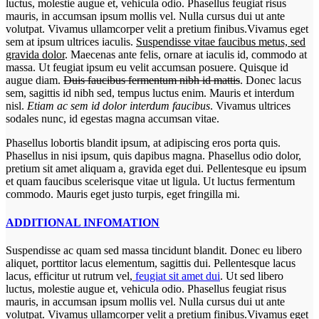
luctus, molestie augue et, vehicula odio. Phasellus feugiat risus
mauris, in accumsan ipsum mollis vel. Nulla cursus dui ut ante
volutpat. Vivamus ullamcorper velit a pretium finibus.Vivamus eget
sem at ipsum ultrices iaculis.
Suspendisse vitae faucibus metus, sed
gravida dolor
. Maecenas ante felis, ornare at iaculis id, commodo at
massa. Ut feugiat ipsum eu velit accumsan posuere. Quisque id
augue diam.
Duis faucibus fermentum nibh id mattis
. Donec lacus
sem, sagittis id nibh sed, tempus luctus enim. Mauris et interdum
nisl.
Etiam ac sem id dolor interdum faucibus
. Vivamus ultrices
sodales nunc, id egestas magna accumsan vitae.
Phasellus lobortis blandit ipsum, at adipiscing eros porta quis.
Phasellus in nisi ipsum, quis dapibus magna. Phasellus odio dolor,
pretium sit amet aliquam a, gravida eget dui. Pellentesque eu ipsum
et quam faucibus scelerisque vitae ut ligula. Ut luctus fermentum
commodo. Mauris eget justo turpis, eget fringilla mi.
ADDITIONAL INFOMATION
Suspendisse ac quam sed massa tincidunt blandit. Donec eu libero
aliquet, porttitor lacus elementum, sagittis dui. Pellentesque lacus
lacus, efficitur ut rutrum vel,
feugiat sit amet dui
. Ut sed libero
luctus, molestie augue et, vehicula odio. Phasellus feugiat risus
mauris, in accumsan ipsum mollis vel. Nulla cursus dui ut ante
volutpat. Vivamus ullamcorper velit a pretium finibus.Vivamus eget