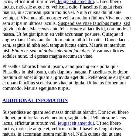
lacus, efficitur ut rutrum vel,
feugiat sit amet dui
. Ut sed libero
luctus, molestie augue et, vehicula odio. Phasellus feugiat risus
mauris, in accumsan ipsum mollis vel. Nulla cursus dui ut ante
volutpat. Vivamus ullamcorper velit a pretium finibus.Vivamus eget
sem at ipsum ultrices iaculis.
Suspendisse vitae faucibus metus, sed
gravida dolor
. Maecenas ante felis, ornare at iaculis id, commodo at
massa. Ut feugiat ipsum eu velit accumsan posuere. Quisque id
augue diam.
Duis faucibus fermentum nibh id mattis
. Donec lacus
sem, sagittis id nibh sed, tempus luctus enim. Mauris et interdum
nisl.
Etiam ac sem id dolor interdum faucibus
. Vivamus ultrices
sodales nunc, id egestas magna accumsan vitae.
Phasellus lobortis blandit ipsum, at adipiscing eros porta quis.
Phasellus in nisi ipsum, quis dapibus magna. Phasellus odio dolor,
pretium sit amet aliquam a, gravida eget dui. Pellentesque eu ipsum
et quam faucibus scelerisque vitae ut ligula. Ut luctus fermentum
commodo. Mauris eget justo turpis.
ADDITIONAL INFOMATION
Suspendisse ac quam sed massa tincidunt blandit. Donec eu libero
aliquet, porttitor lacus elementum, sagittis dui. Pellentesque lacus
lacus, efficitur ut rutrum vel,
feugiat sit amet dui
. Ut sed libero
luctus, molestie augue et, vehicula odio. Phasellus feugiat risus
mauris, in accumsan ipsum mollis vel. Nulla cursus dui ut ante