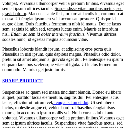
volutpat. Vivamus ullamcorper velit a pretium finibus.Vivamus eget
sem at ipsum ultrices iaculis.
Suspendisse vitae faucibus metus, sed
gravida dolor
. Maecenas ante felis, ornare at iaculis id, commodo at
massa. Ut feugiat ipsum eu velit accumsan posuere. Quisque id
augue diam.
Duis faucibus fermentum nibh id mattis
. Donec lacus
sem, sagittis id nibh sed, tempus luctus enim. Mauris et interdum
nisl.
Etiam ac sem id dolor interdum faucibus
. Vivamus ultrices
sodales nunc, id egestas magna accumsan vitae.
Phasellus lobortis blandit ipsum, at adipiscing eros porta quis.
Phasellus in nisi ipsum, quis dapibus magna. Phasellus odio dolor,
pretium sit amet aliquam a, gravida eget dui. Pellentesque eu ipsum
et quam faucibus scelerisque vitae ut ligula. Ut luctus fermentum
commodo. Mauris eget justo turpis.
SHARE PRODUCT
Suspendisse ac quam sed massa tincidunt blandit. Donec eu libero
aliquet, porttitor lacus elementum, sagittis dui. Pellentesque lacus
lacus, efficitur ut rutrum vel,
feugiat sit amet dui
. Ut sed libero
luctus, molestie augue et, vehicula odio. Phasellus feugiat risus
mauris, in accumsan ipsum mollis vel. Nulla cursus dui ut ante
volutpat. Vivamus ullamcorper velit a pretium finibus.Vivamus eget
sem at ipsum ultrices iaculis.
Suspendisse vitae faucibus metus, sed