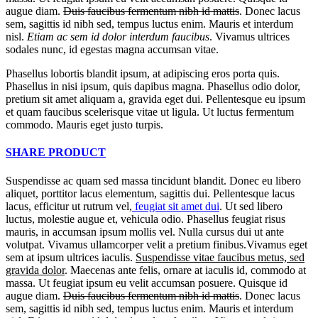
augue diam.
Duis faucibus fermentum nibh id mattis
. Donec lacus
sem, sagittis id nibh sed, tempus luctus enim. Mauris et interdum
nisl.
Etiam ac sem id dolor interdum faucibus
. Vivamus ultrices
sodales nunc, id egestas magna accumsan vitae.
Phasellus lobortis blandit ipsum, at adipiscing eros porta quis.
Phasellus in nisi ipsum, quis dapibus magna. Phasellus odio dolor,
pretium sit amet aliquam a, gravida eget dui. Pellentesque eu ipsum
et quam faucibus scelerisque vitae ut ligula. Ut luctus fermentum
commodo. Mauris eget justo turpis.
SHARE PRODUCT
Suspendisse ac quam sed massa tincidunt blandit. Donec eu libero
aliquet, porttitor lacus elementum, sagittis dui. Pellentesque lacus
lacus, efficitur ut rutrum vel,
feugiat sit amet dui
. Ut sed libero
luctus, molestie augue et, vehicula odio. Phasellus feugiat risus
mauris, in accumsan ipsum mollis vel. Nulla cursus dui ut ante
volutpat. Vivamus ullamcorper velit a pretium finibus.Vivamus eget
sem at ipsum ultrices iaculis.
Suspendisse vitae faucibus metus, sed
gravida dolor
. Maecenas ante felis, ornare at iaculis id, commodo at
massa. Ut feugiat ipsum eu velit accumsan posuere. Quisque id
augue diam.
Duis faucibus fermentum nibh id mattis
. Donec lacus
sem, sagittis id nibh sed, tempus luctus enim. Mauris et interdum