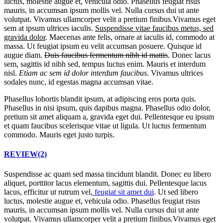
luctus, molestie augue et, vehicula odio. Phasellus feugiat risus
mauris, in accumsan ipsum mollis vel. Nulla cursus dui ut ante
volutpat. Vivamus ullamcorper velit a pretium finibus.Vivamus eget
sem at ipsum ultrices iaculis.
Suspendisse vitae faucibus metus, sed
gravida dolor
. Maecenas ante felis, ornare at iaculis id, commodo at
massa. Ut feugiat ipsum eu velit accumsan posuere. Quisque id
augue diam.
Duis faucibus fermentum nibh id mattis
. Donec lacus
sem, sagittis id nibh sed, tempus luctus enim. Mauris et interdum
nisl.
Etiam ac sem id dolor interdum faucibus
. Vivamus ultrices
sodales nunc, id egestas magna accumsan vitae.
Phasellus lobortis blandit ipsum, at adipiscing eros porta quis.
Phasellus in nisi ipsum, quis dapibus magna. Phasellus odio dolor,
pretium sit amet aliquam a, gravida eget dui. Pellentesque eu ipsum
et quam faucibus scelerisque vitae ut ligula. Ut luctus fermentum
commodo. Mauris eget justo turpis.
REVIEW(2)
Suspendisse ac quam sed massa tincidunt blandit. Donec eu libero
aliquet, porttitor lacus elementum, sagittis dui. Pellentesque lacus
lacus, efficitur ut rutrum vel,
feugiat sit amet dui
. Ut sed libero
luctus, molestie augue et, vehicula odio. Phasellus feugiat risus
mauris, in accumsan ipsum mollis vel. Nulla cursus dui ut ante
volutpat. Vivamus ullamcorper velit a pretium finibus.Vivamus eget