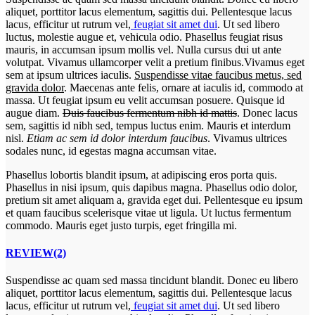
aliquet, porttitor lacus elementum, sagittis dui. Pellentesque lacus
lacus, efficitur ut rutrum vel,
feugiat sit amet dui
. Ut sed libero
luctus, molestie augue et, vehicula odio. Phasellus feugiat risus
mauris, in accumsan ipsum mollis vel. Nulla cursus dui ut ante
volutpat. Vivamus ullamcorper velit a pretium finibus.Vivamus eget
sem at ipsum ultrices iaculis.
Suspendisse vitae faucibus metus, sed
gravida dolor
. Maecenas ante felis, ornare at iaculis id, commodo at
massa. Ut feugiat ipsum eu velit accumsan posuere. Quisque id
augue diam.
Duis faucibus fermentum nibh id mattis
. Donec lacus
sem, sagittis id nibh sed, tempus luctus enim. Mauris et interdum
nisl.
Etiam ac sem id dolor interdum faucibus
. Vivamus ultrices
sodales nunc, id egestas magna accumsan vitae.
Phasellus lobortis blandit ipsum, at adipiscing eros porta quis.
Phasellus in nisi ipsum, quis dapibus magna. Phasellus odio dolor,
pretium sit amet aliquam a, gravida eget dui. Pellentesque eu ipsum
et quam faucibus scelerisque vitae ut ligula. Ut luctus fermentum
commodo. Mauris eget justo turpis, eget fringilla mi.
REVIEW(2)
Suspendisse ac quam sed massa tincidunt blandit. Donec eu libero
aliquet, porttitor lacus elementum, sagittis dui. Pellentesque lacus
lacus, efficitur ut rutrum vel,
feugiat sit amet dui
. Ut sed libero