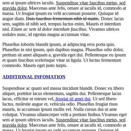
sem at ipsum ultrices iaculis.
Suspendisse vitae faucibus metus, sed
gravida dolor
. Maecenas ante felis, ornare at iaculis id, commodo at
massa. Ut feugiat ipsum eu velit accumsan posuere. Quisque id
augue diam.
Duis faucibus fermentum nibh id mattis
. Donec lacus
sem, sagittis id nibh sed, tempus luctus enim. Mauris et interdum
nisl.
Etiam ac sem id dolor interdum faucibus
. Vivamus ultrices
sodales nunc, id egestas magna accumsan vitae.
Phasellus lobortis blandit ipsum, at adipiscing eros porta quis.
Phasellus in nisi ipsum, quis dapibus magna. Phasellus odio dolor,
pretium sit amet aliquam a, gravida eget dui. Pellentesque eu ipsum
et quam faucibus scelerisque vitae ut ligula. Ut luctus fermentum
commodo. Mauris eget justo turpis.
ADDITIONAL INFOMATION
Suspendisse ac quam sed massa tincidunt blandit. Donec eu libero
aliquet, porttitor lacus elementum, sagittis dui. Pellentesque lacus
lacus, efficitur ut rutrum vel,
feugiat sit amet dui
. Ut sed libero
luctus, molestie augue et, vehicula odio. Phasellus feugiat risus
mauris, in accumsan ipsum mollis vel. Nulla cursus dui ut ante
volutpat. Vivamus ullamcorper velit a pretium finibus.Vivamus eget
sem at ipsum ultrices iaculis.
Suspendisse vitae faucibus metus, sed
gravida dolor
. Maecenas ante felis, ornare at iaculis id, commodo at
massa. Ut feugiat ipsum eu velit accumsan posuere. Quisque id