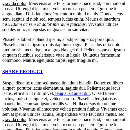
gravida dolor
. Maecenas ante felis, ornare at iaculis id, commodo at
massa. Ut feugiat ipsum eu velit accumsan posuere. Quisque id
augue diam.
Duis faucibus fermentum nibh id mattis
. Donec lacus
sem, sagittis id nibh sed, tempus luctus enim. Mauris et interdum
nisl.
Etiam ac sem id dolor interdum faucibus
. Vivamus ultrices
sodales nunc, id egestas magna accumsan vitae.
Phasellus lobortis blandit ipsum, at adipiscing eros porta quis.
Phasellus in nisi ipsum, quis dapibus magna. Phasellus odio dolor,
pretium sit amet aliquam a, gravida eget dui. Pellentesque eu ipsum
et quam faucibus scelerisque vitae ut ligula. Ut luctus fermentum
commodo. Mauris eget justo turpis, eget fringilla mi.
SHARE PRODUCT
Suspendisse ac quam sed massa tincidunt blandit. Donec eu libero
aliquet, porttitor lacus elementum, sagittis dui. Pellentesque lacus
lacus, efficitur ut rutrum vel,
feugiat sit amet dui
. Ut sed libero
luctus, molestie augue et, vehicula odio. Phasellus feugiat risus
mauris, in accumsan ipsum mollis vel. Nulla cursus dui ut ante
volutpat. Vivamus ullamcorper velit a pretium finibus.Vivamus eget
sem at ipsum ultrices iaculis.
Suspendisse vitae faucibus metus, sed
gravida dolor
. Maecenas ante felis, ornare at iaculis id, commodo at
massa. Ut feugiat ipsum eu velit accumsan posuere. Quisque id
augue diam.
Duis faucibus fermentum nibh id mattis
. Donec lacus