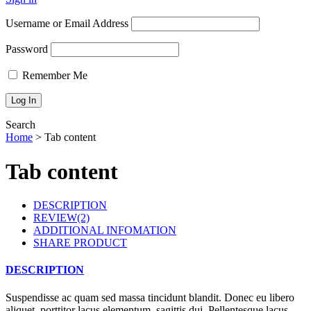
Username or Email Address
Password
Remember Me
Search
Home
>
Tab content
Tab content
DESCRIPTION
REVIEW(2)
ADDITIONAL INFOMATION
SHARE PRODUCT
DESCRIPTION
Suspendisse ac quam sed massa tincidunt blandit. Donec eu libero
aliquet, porttitor lacus elementum, sagittis dui. Pellentesque lacus