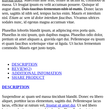
gravida dolor
. Maecenas ante felis, ornare at iaculis id, commodo at
massa. Ut feugiat ipsum eu velit accumsan posuere. Quisque id
augue diam.
Duis faucibus fermentum nibh id mattis
. Donec lacus
sem, sagittis id nibh sed, tempus luctus enim. Mauris et interdum
nisl.
Etiam ac sem id dolor interdum faucibus
. Vivamus ultrices
sodales nunc, id egestas magna accumsan vitae.
Phasellus lobortis blandit ipsum, at adipiscing eros porta quis.
Phasellus in nisi ipsum, quis dapibus magna. Phasellus odio dolor,
pretium sit amet aliquam a, gravida eget dui. Pellentesque eu ipsum
et quam faucibus scelerisque vitae ut ligula. Ut luctus fermentum
commodo. Mauris eget justo turpis.
DESCRIPTION
REVIEW(2)
ADDITIONAL INFOMATION
SHARE PRODUCT
DESCRIPTION
Suspendisse ac quam sed massa tincidunt blandit. Donec eu libero
aliquet, porttitor lacus elementum, sagittis dui. Pellentesque lacus
lacus, efficitur ut rutrum vel,
feugiat sit amet dui
. Ut sed libero