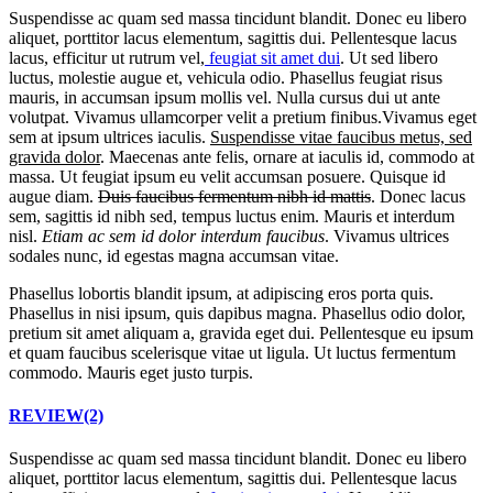
Suspendisse ac quam sed massa tincidunt blandit. Donec eu libero
aliquet, porttitor lacus elementum, sagittis dui. Pellentesque lacus
lacus, efficitur ut rutrum vel,
feugiat sit amet dui
. Ut sed libero
luctus, molestie augue et, vehicula odio. Phasellus feugiat risus
mauris, in accumsan ipsum mollis vel. Nulla cursus dui ut ante
volutpat. Vivamus ullamcorper velit a pretium finibus.Vivamus eget
sem at ipsum ultrices iaculis.
Suspendisse vitae faucibus metus, sed
gravida dolor
. Maecenas ante felis, ornare at iaculis id, commodo at
massa. Ut feugiat ipsum eu velit accumsan posuere. Quisque id
augue diam.
Duis faucibus fermentum nibh id mattis
. Donec lacus
sem, sagittis id nibh sed, tempus luctus enim. Mauris et interdum
nisl.
Etiam ac sem id dolor interdum faucibus
. Vivamus ultrices
sodales nunc, id egestas magna accumsan vitae.
Phasellus lobortis blandit ipsum, at adipiscing eros porta quis.
Phasellus in nisi ipsum, quis dapibus magna. Phasellus odio dolor,
pretium sit amet aliquam a, gravida eget dui. Pellentesque eu ipsum
et quam faucibus scelerisque vitae ut ligula. Ut luctus fermentum
commodo. Mauris eget justo turpis.
REVIEW(2)
Suspendisse ac quam sed massa tincidunt blandit. Donec eu libero
aliquet, porttitor lacus elementum, sagittis dui. Pellentesque lacus