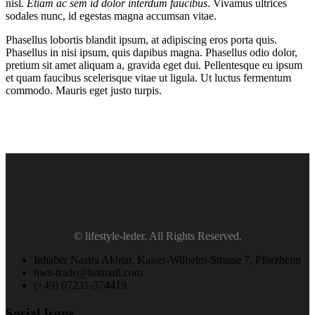
nisl.
Etiam ac sem id dolor interdum faucibus
. Vivamus ultrices
sodales nunc, id egestas magna accumsan vitae.
Phasellus lobortis blandit ipsum, at adipiscing eros porta quis.
Phasellus in nisi ipsum, quis dapibus magna. Phasellus odio dolor,
pretium sit amet aliquam a, gravida eget dui. Pellentesque eu ipsum
et quam faucibus scelerisque vitae ut ligula. Ut luctus fermentum
commodo. Mauris eget justo turpis.
© lifestyle-leder. All Rights Reserved.
Inhaber Nasira Akhtar, Kaiser-Wilhelm-Strasse 7, Pforzheim
hws-trade@hotmail.com
(+49) 07231-374419
Social Icons