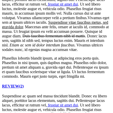
lacus, efficitur ut rutrum vel,
feugiat sit amet dui
. Ut sed libero
luctus, molestie augue et, vehicula odio. Phasellus feugiat risus
mauris, in accumsan ipsum mollis vel. Nulla cursus dui ut ante
volutpat. Vivamus ullamcorper velit a pretium finibus.Vivamus eget
sem at ipsum ultrices iaculis.
Suspendisse vitae faucibus metus, sed
gravida dolor
. Maecenas ante felis, ornare at iaculis id, commodo at
massa. Ut feugiat ipsum eu velit accumsan posuere. Quisque id
augue diam.
Duis faucibus fermentum nibh id mattis
. Donec lacus
sem, sagittis id nibh sed, tempus luctus enim. Mauris et interdum
nisl.
Etiam ac sem id dolor interdum faucibus
. Vivamus ultrices
sodales nunc, id egestas magna accumsan vitae.
Phasellus lobortis blandit ipsum, at adipiscing eros porta quis.
Phasellus in nisi ipsum, quis dapibus magna. Phasellus odio dolor,
pretium sit amet aliquam a, gravida eget dui. Pellentesque eu ipsum
et quam faucibus scelerisque vitae ut ligula. Ut luctus fermentum
commodo. Mauris eget justo turpis, eget fringilla mi.
REVIEW(2)
Suspendisse ac quam sed massa tincidunt blandit. Donec eu libero
aliquet, porttitor lacus elementum, sagittis dui. Pellentesque lacus
lacus, efficitur ut rutrum vel,
feugiat sit amet dui
. Ut sed libero
luctus, molestie augue et, vehicula odio. Phasellus feugiat risus