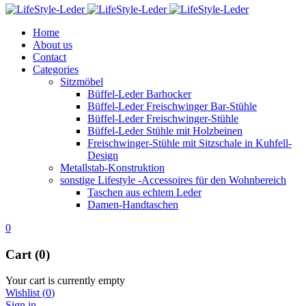
Home
About us
Contact
Categories
Sitzmöbel
Büffel-Leder Barhocker
Büffel-Leder Freischwinger Bar-Stühle
Büffel-Leder Freischwinger-Stühle
Büffel-Leder Stühle mit Holzbeinen
Freischwinger-Stühle mit Sitzschale in Kuhfell-
Design
Metallstab-Konstruktion
sonstige Lifestyle -Accessoires für den Wohnbereich
Taschen aus echtem Leder
Damen-Handtaschen
0
Cart (0)
Your cart is currently empty
Wishlist
(
0
)
Sign in