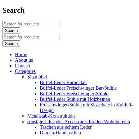
Search
Home
About us
Contact
Categories
Sitzmöbel
Büffel-Leder Barhocker
Büffel-Leder Freischwinger Bar-Stühle
Büffel-Leder Freischwinger-Stühle
Büffel-Leder Stühle mit Holzbeinen
Freischwinger-Stühle mit Sitzschale in Kuhfell-
Design
Metallstab-Konstruktion
sonstige Lifestyle -Accessoires für den Wohnbereich
Taschen aus echtem Leder
Damen-Handtaschen