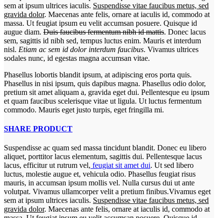
sem at ipsum ultrices iaculis.
Suspendisse vitae faucibus metus, sed
gravida dolor
. Maecenas ante felis, ornare at iaculis id, commodo at
massa. Ut feugiat ipsum eu velit accumsan posuere. Quisque id
augue diam.
Duis faucibus fermentum nibh id mattis
. Donec lacus
sem, sagittis id nibh sed, tempus luctus enim. Mauris et interdum
nisl.
Etiam ac sem id dolor interdum faucibus
. Vivamus ultrices
sodales nunc, id egestas magna accumsan vitae.
Phasellus lobortis blandit ipsum, at adipiscing eros porta quis.
Phasellus in nisi ipsum, quis dapibus magna. Phasellus odio dolor,
pretium sit amet aliquam a, gravida eget dui. Pellentesque eu ipsum
et quam faucibus scelerisque vitae ut ligula. Ut luctus fermentum
commodo. Mauris eget justo turpis, eget fringilla mi.
SHARE PRODUCT
Suspendisse ac quam sed massa tincidunt blandit. Donec eu libero
aliquet, porttitor lacus elementum, sagittis dui. Pellentesque lacus
lacus, efficitur ut rutrum vel,
feugiat sit amet dui
. Ut sed libero
luctus, molestie augue et, vehicula odio. Phasellus feugiat risus
mauris, in accumsan ipsum mollis vel. Nulla cursus dui ut ante
volutpat. Vivamus ullamcorper velit a pretium finibus.Vivamus eget
sem at ipsum ultrices iaculis.
Suspendisse vitae faucibus metus, sed
gravida dolor
. Maecenas ante felis, ornare at iaculis id, commodo at
massa. Ut feugiat ipsum eu velit accumsan posuere. Quisque id