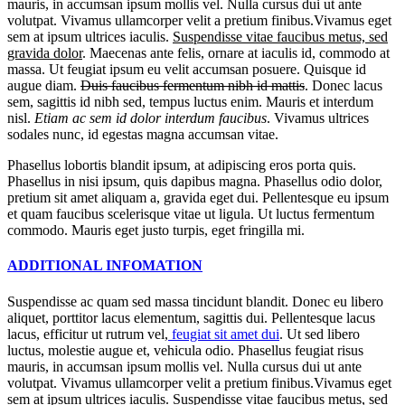
mauris, in accumsan ipsum mollis vel. Nulla cursus dui ut ante
volutpat. Vivamus ullamcorper velit a pretium finibus.Vivamus eget
sem at ipsum ultrices iaculis.
Suspendisse vitae faucibus metus, sed
gravida dolor
. Maecenas ante felis, ornare at iaculis id, commodo at
massa. Ut feugiat ipsum eu velit accumsan posuere. Quisque id
augue diam.
Duis faucibus fermentum nibh id mattis
. Donec lacus
sem, sagittis id nibh sed, tempus luctus enim. Mauris et interdum
nisl.
Etiam ac sem id dolor interdum faucibus
. Vivamus ultrices
sodales nunc, id egestas magna accumsan vitae.
Phasellus lobortis blandit ipsum, at adipiscing eros porta quis.
Phasellus in nisi ipsum, quis dapibus magna. Phasellus odio dolor,
pretium sit amet aliquam a, gravida eget dui. Pellentesque eu ipsum
et quam faucibus scelerisque vitae ut ligula. Ut luctus fermentum
commodo. Mauris eget justo turpis, eget fringilla mi.
ADDITIONAL INFOMATION
Suspendisse ac quam sed massa tincidunt blandit. Donec eu libero
aliquet, porttitor lacus elementum, sagittis dui. Pellentesque lacus
lacus, efficitur ut rutrum vel,
feugiat sit amet dui
. Ut sed libero
luctus, molestie augue et, vehicula odio. Phasellus feugiat risus
mauris, in accumsan ipsum mollis vel. Nulla cursus dui ut ante
volutpat. Vivamus ullamcorper velit a pretium finibus.Vivamus eget
sem at ipsum ultrices iaculis.
Suspendisse vitae faucibus metus, sed