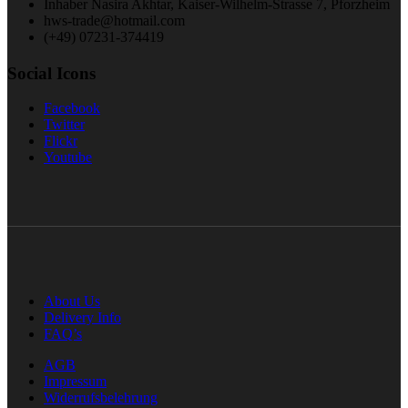
Inhaber Nasira Akhtar, Kaiser-Wilhelm-Strasse 7, Pforzheim
hws-trade@hotmail.com
(+49) 07231-374419
Social Icons
Facebook
Twitter
Flickr
Youtube
About Us
Delivery Info
FAQ’s
AGB
Impressum
Widerrufsbelehrung