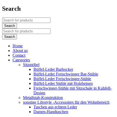
Search
Home
About us
Contact
Categories
Sitzmöbel
Büffel-Leder Barhocker
Büffel-Leder Freischwinger Bar-Stühle
Büffel-Leder Freischwinger-Stühle
Büffel-Leder Stühle mit Holzbeinen
Freischwinger-Stühle mit Sitzschale in Kuhfell-
Design
Metallstab-Konstruktion
sonstige Lifestyle -Accessoires für den Wohnbereich
Taschen aus echtem Leder
Damen-Handtaschen