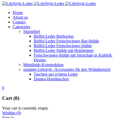
Home
About us
Contact
Categories
Sitzmöbel
Büffel-Leder Barhocker
Büffel-Leder Freischwinger Bar-Stühle
Büffel-Leder Freischwinger-Stühle
Büffel-Leder Stühle mit Holzbeinen
Freischwinger-Stühle mit Sitzschale in Kuhfell-
Design
Metallstab-Konstruktion
sonstige Lifestyle -Accessoires für den Wohnbereich
Taschen aus echtem Leder
Damen-Handtaschen
0
Cart (0)
Your cart is currently empty
Wishlist
(
0
)
Sign in