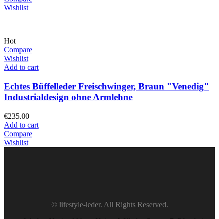
Wishlist
Hot
Compare
Wishlist
Add to cart
Echtes Büffelleder Freischwinger, Braun "Venedig"
Industrialdesign ohne Armlehne
€
235.00
Add to cart
Compare
Wishlist
© lifestyle-leder. All Rights Reserved.