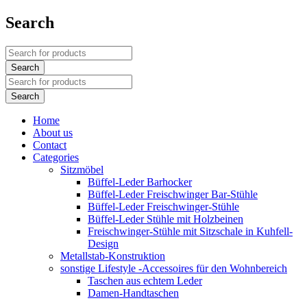
Search
Home
About us
Contact
Categories
Sitzmöbel
Büffel-Leder Barhocker
Büffel-Leder Freischwinger Bar-Stühle
Büffel-Leder Freischwinger-Stühle
Büffel-Leder Stühle mit Holzbeinen
Freischwinger-Stühle mit Sitzschale in Kuhfell-
Design
Metallstab-Konstruktion
sonstige Lifestyle -Accessoires für den Wohnbereich
Taschen aus echtem Leder
Damen-Handtaschen