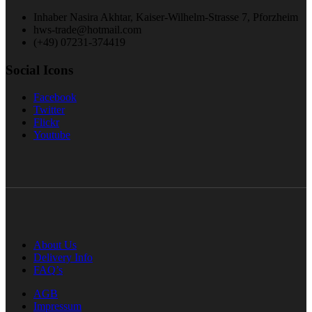
Inhaber Nasira Akhtar, Kaiser-Wilhelm-Strasse 7, Pforzheim
hws-trade@hotmail.com
(+49) 07231-374419
Social Icons
Facebook
Twitter
Flickr
Youtube
About Us
Delivery Info
FAQ’s
AGB
Impressum