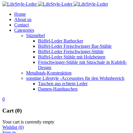
Home
About us
Contact
Categories
Sitzmöbel
Büffel-Leder Barhocker
Büffel-Leder Freischwinger Bar-Stühle
Büffel-Leder Freischwinger-Stühle
Büffel-Leder Stühle mit Holzbeinen
Freischwinger-Stühle mit Sitzschale in Kuhfell-
Design
Metallstab-Konstruktion
sonstige Lifestyle -Accessoires für den Wohnbereich
Taschen aus echtem Leder
Damen-Handtaschen
0
Cart (0)
Your cart is currently empty
Wishlist
(
0
)
Sign in