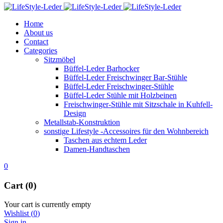
Home
About us
Contact
Categories
Sitzmöbel
Büffel-Leder Barhocker
Büffel-Leder Freischwinger Bar-Stühle
Büffel-Leder Freischwinger-Stühle
Büffel-Leder Stühle mit Holzbeinen
Freischwinger-Stühle mit Sitzschale in Kuhfell-
Design
Metallstab-Konstruktion
sonstige Lifestyle -Accessoires für den Wohnbereich
Taschen aus echtem Leder
Damen-Handtaschen
0
Cart (0)
Your cart is currently empty
Wishlist
(
0
)
Sign in