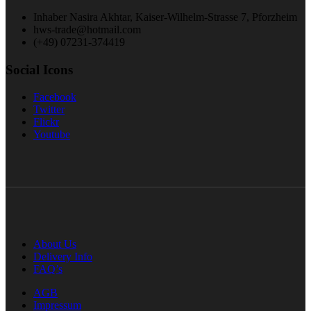
Inhaber Nasira Akhtar, Kaiser-Wilhelm-Strasse 7, Pforzheim
hws-trade@hotmail.com
(+49) 07231-374419
Social Icons
Facebook
Twitter
Flickr
Youtube
About Us
Delivery Info
FAQ’s
AGB
Impressum