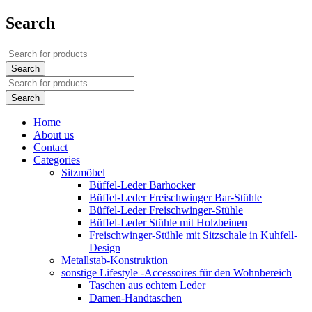
Search
Home
About us
Contact
Categories
Sitzmöbel
Büffel-Leder Barhocker
Büffel-Leder Freischwinger Bar-Stühle
Büffel-Leder Freischwinger-Stühle
Büffel-Leder Stühle mit Holzbeinen
Freischwinger-Stühle mit Sitzschale in Kuhfell-
Design
Metallstab-Konstruktion
sonstige Lifestyle -Accessoires für den Wohnbereich
Taschen aus echtem Leder
Damen-Handtaschen